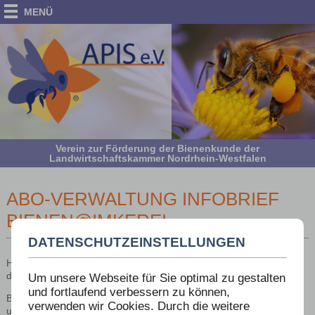
MENÜ
Verein zur Förderung der Bienenkunde der
Landwirtschaftskammer Nordrhein-Westfalen
ABO-VERWALTUNG INFOBRIEF
BIENEN@IMKEREI
DATENSCHUTZEINSTELLUNGEN
Hier können Sie den Infobrief abonnieren, oder sich aus der Liste
der Abonnenten wieder austragen.
Um unsere Webseite für Sie optimal zu gestalten
und fortlaufend verbessern zu können,
Bitte geben Sie Ihre Postleitzahl an, so können wir die Verteilung
verwenden wir Cookies. Durch die weitere
unserer Abonnenten in Deutschland zu unserer Information