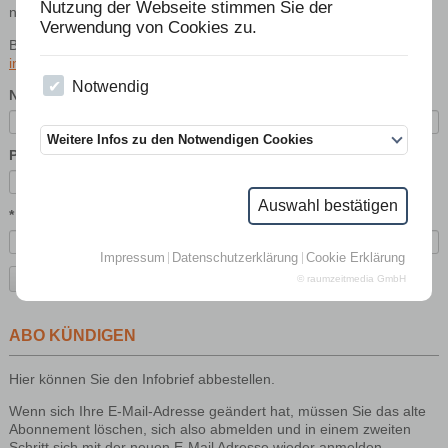
Nutzung der Webseite stimmen Sie der
nachvollziehen.
Verwendung von Cookies zu.
Bei Fragen zum Abonnement schreiben Sie uns eine Mail an
info@apis-ev.de
.
Notwendig
Name
Weitere Infos zu den Notwendigen Cookies
PLZ
Auswahl bestätigen
* E-Mail-Adresse
Impressum
Datenschutzerklärung
Cookie Erklärung
© raumzeitmedia GmbH
Abonnieren
ABO KÜNDIGEN
Hier können Sie den Infobrief abbestellen.
Wenn sich Ihre E-Mail-Adresse geändert hat, müssen Sie das alte
Abonnement löschen, sich also abmelden und in einem zweiten
Schritt sich mit der neuen E-Mail Adresse wieder anmelden.