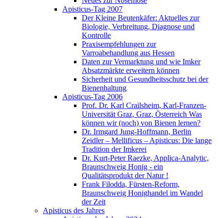
Neues zur Nosemose
Apisticus-Tag 2007
Der Kleine Beutenkäfer: Aktuelles zur
Biologie, Verbreitung, Diagnose und
Kontrolle
Praxisempfehlungen zur
Varroabehandlung aus Hessen
Daten zur Vermarktung und wie Imker
Absatzmärkte erweitern können
Sicherheit und Gesundheitsschutz bei der
Bienenhaltung
Apisticus-Tag 2006
Prof. Dr. Karl Crailsheim, Karl-Franzen-
Universität Graz, Graz, Österreich Was
können wir (noch) von Bienen lernen?
Dr. Irmgard Jung-Hoffmann, Berlin
Zeidler – Mellificus – Apisticus: Die lange
Tradition der Imkerei
Dr. Kurt-Peter Raezke, Applica-Analytic,
Braunschweig Honig - ein
Qualitätsprodukt der Natur !
Frank Filodda, Fürsten-Reform,
Braunschweig Honighandel im Wandel
der Zeit
Apisticus des Jahres