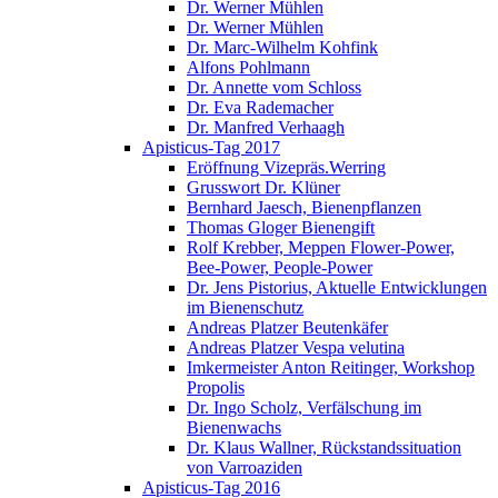
Dr. Werner Mühlen
Dr. Werner Mühlen
Dr. Marc-Wilhelm Kohfink
Alfons Pohlmann
Dr. Annette vom Schloss
Dr. Eva Rademacher
Dr. Manfred Verhaagh
Apisticus-Tag 2017
Eröffnung Vizepräs.Werring
Grusswort Dr. Klüner
Bernhard Jaesch, Bienenpflanzen
Thomas Gloger Bienengift
Rolf Krebber, Meppen Flower-Power,
Bee-Power, People-Power
Dr. Jens Pistorius, Aktuelle Entwicklungen
im Bienenschutz
Andreas Platzer Beutenkäfer
Andreas Platzer Vespa velutina
Imkermeister Anton Reitinger, Workshop
Propolis
Dr. Ingo Scholz, Verfälschung im
Bienenwachs
Dr. Klaus Wallner, Rückstandssituation
von Varroaziden
Apisticus-Tag 2016