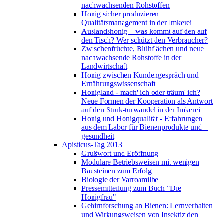
nachwachsenden Rohstoffen
Honig sicher produzieren –
Qualitätsmanagement in der Imkerei
Auslandshonig – was kommt auf den auf
den Tisch? Wer schützt den Verbraucher?
Zwischenfrüchte, Blühflächen und neue
nachwachsende Rohstoffe in der
Landwirtschaft
Honig zwischen Kundengespräch und
Ernährungswissenschaft
Honigland - mach' ich oder träum' ich?
Neue Formen der Kooperation als Antwort
auf den Struk-turwandel in der Imkerei
Honig und Honigqualität - Erfahrungen
aus dem Labor für Bienenprodukte und –
gesundheit
Apisticus-Tag 2013
Grußwort und Eröffnung
Modulare Betriebsweisen mit wenigen
Bausteinen zum Erfolg
Biologie der Varroamilbe
Pressemitteilung zum Buch "Die
Honigfrau"
Gehirnforschung an Bienen: Lernverhalten
und Wirkungsweisen von Insektiziden