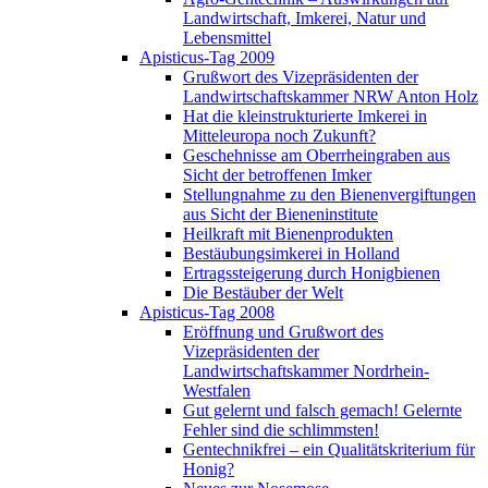
Landwirtschaft, Imkerei, Natur und
Lebensmittel
Apisticus-Tag 2009
Grußwort des Vizepräsidenten der
Landwirtschaftskammer NRW Anton Holz
Hat die kleinstrukturierte Imkerei in
Mitteleuropa noch Zukunft?
Geschehnisse am Oberrheingraben aus
Sicht der betroffenen Imker
Stellungnahme zu den Bienenvergiftungen
aus Sicht der Bieneninstitute
Heilkraft mit Bienenprodukten
Bestäubungsimkerei in Holland
Ertragssteigerung durch Honigbienen
Die Bestäuber der Welt
Apisticus-Tag 2008
Eröffnung und Grußwort des
Vizepräsidenten der
Landwirtschaftskammer Nordrhein-
Westfalen
Gut gelernt und falsch gemach! Gelernte
Fehler sind die schlimmsten!
Gentechnikfrei – ein Qualitätskriterium für
Honig?