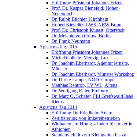
Eröffnung Präsident Johannes Frizen
Prof. Dr. Kaspar Bienefeld, Hohen-
Neuendorf
Dr. Ralph Büchler, Kirchhain
Hubert Kievelitz, LWK NRW Bonn
Prof. Dr. Christoph Künast, Otterstadt
Dr. Melanie von Orlow, Berlin
Dr. Frank Neumann
Apisticus-Tag 2015
Eröffnung Präsident Johannes Frizen
Michel Collette, Mertzig, Lux
Dr. Joachim Eberhardt, Agentur lernsite,
Münster
Dr. Joachim Eberhardt, Münster Workshop
Dr. Ulrike Lampe, NOD Europe
Matthias Rentrop, LV WL, Altena
Dr. Wolfgang Ritter, Freiburg
Dr. Marc O. Schäfer, FLI Greifswald Insel
Riems
Apisticus-Tag 2014
Eröffnung Dr. Friedhelm Adam
Zertifizierung von Imkereibetrieben
Wir bauen auf Honig – Imker für Imker in
Äthiopien
Staudenvielfalt vom Kleingarten bis zu