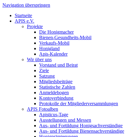
Navigation überspringen
Startseite
APIS e.V.
Projekte
Die Honigmacher
Bienen-Gesundheits-Mobil
Verkaufs-Mobil
Honigland
Apis-Kalender
Wir über uns
Vorstand und Beirat
Ziele
Satzung
Mitgliedsbeiträge
Statistische Zahlen
Anmeldebogen
Kontoverbindung
Protokolle der Mitgliederversammlungen
APIS Fotoalben
Apisticus-Tage
Ausstellungen und Messen
Aus- und Fortildung Honigsachverständige
Aus- und Fortildung Bienensachverständige
Honigprämierungen