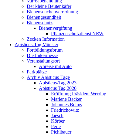
Varroabehandlung
Der kleine Beutenkäfer
Bienenseuchenverordnung
Bienengesundheit
Bienenschutz
Bienenvergiftung
Pflanzenschutzdienst NRW
Zecken Information
Apisticus-Tag Münster
Fortbildungsforum
Die Imkermesse
Veranstaltungsort
Anreise mit Auto
Parkplätze
Archiv Apisticus-Tage
Apisticus-Tag 2023
Apisticus-Tag 2020
Eröffnung Präsident Werring
Marlene Backer
Johannes Beims
Friedrichowitz
Jaesch
Körber
Perle
Pichlbauer