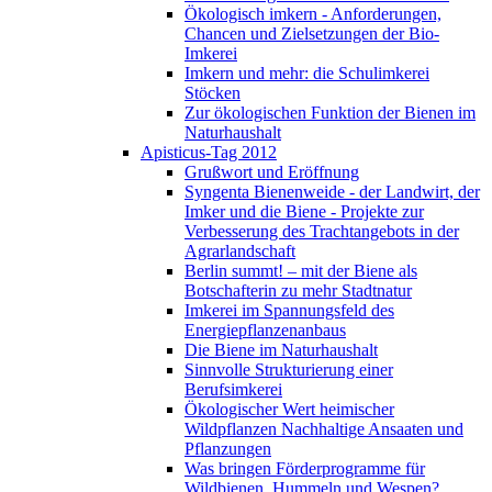
Ökologisch imkern - Anforderungen,
Chancen und Zielsetzungen der Bio-
Imkerei
Imkern und mehr: die Schulimkerei
Stöcken
Zur ökologischen Funktion der Bienen im
Naturhaushalt
Apisticus-Tag 2012
Grußwort und Eröffnung
Syngenta Bienenweide - der Landwirt, der
Imker und die Biene - Projekte zur
Verbesserung des Trachtangebots in der
Agrarlandschaft
Berlin summt! – mit der Biene als
Botschafterin zu mehr Stadtnatur
Imkerei im Spannungsfeld des
Energiepflanzenanbaus
Die Biene im Naturhaushalt
Sinnvolle Strukturierung einer
Berufsimkerei
Ökologischer Wert heimischer
Wildpflanzen Nachhaltige Ansaaten und
Pflanzungen
Was bringen Förderprogramme für
Wildbienen, Hummeln und Wespen?