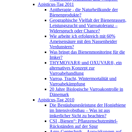
Apisticus-Tag 2011
Apitherapie - die Naturheilkunde der
Bienenprodukte?
Geographische Vielfalt der Bienenrassen,
Leistungszucht und Varroatoleranz –
Widerspruch oder Chance?
Wie arbeite ich erfolgreich mit 60%
Ameisensäure mit den Nassenheider
Verdunstern?
Was bringt das Bienenmonitoring für die
Imker?
THYMOVAR® und OXUVAR®, ein
alternatives Konzept zur
Varroabehandlung
Varroa, Tracht, Wintermortalität und
Varroabekämpfung
20 Jahre Biologische Varroakontrolle in
Dänemark
Apisticus-Tag 2010
Die Bestäubungsleistung der Honigbiene
im Intensivobstbau – Was ist aus
imkerlicher Sicht zu beachten?
CSI „Bienen“: Pflanzenschutzmittel-
Rückständen auf der Spur
Agro-Gentechnik – Auswirkungen auf