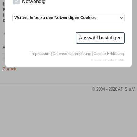
Notwendig
Honigverordnung - Lebensmittelrecht - Lebensmittelhygiene -
Produkthaftung
Herausgeber:
Landwirtschaftskammer Nordrhein-Westfalen
Weitere Infos zu den Notwendigen Cookies
Druck:
Buschmann Münster 1. Auflage 2011
€
3,00
(inkl. MwSt., zzgl.
Versandkosten
)
Auswahl bestätigen
Anzahl:
Impressum
Datenschutzerklärung
Cookie Erklärung
© raumzeitmedia GmbH
Zurück
© 2004 - 2026 APIS e.V.